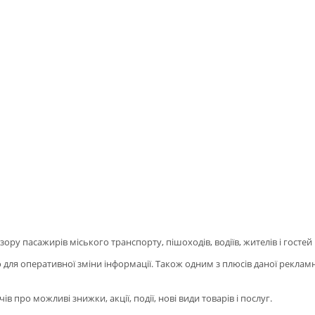
них огорожах в Кре
ру пасажирів міського транспорту, пішоходів, водіїв, жителів і гостей
я оперативної зміни інформації. Також одним з плюсів даної рекламної
про можливі знижки, акції, події, нові види товарів і послуг.