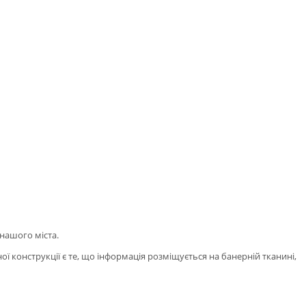
менчуці
 нашого міста.
 конструкції є те, що інформація розміщується на банерній тканині,