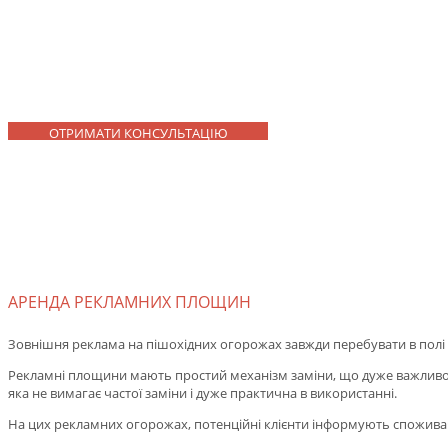
Реклама на пішохід
ОТРИМАТИ КОНСУЛЬТАЦІЮ
РАСПОЛОЖЕНИЕ
АРЕНДА РЕКЛАМНИХ ПЛОЩИН
Зовнішня реклама на пішохідних огорожах завжди перебувати в полі зо
Рекламні площини мають простий механізм заміни, що дуже важливо дл
яка не вимагає частої заміни і дуже практична в використанні.
На цих рекламних огорожах, потенційні клієнти інформують споживачів 