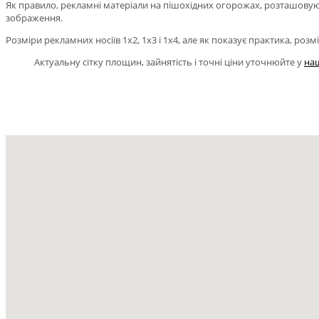
Як правило, рекламні матеріали на пішохідних огорожах, розташовую
зображення.
Розміри рекламних носіїв 1х2, 1х3 і 1х4, але як показує практика, ро
Актуальну сітку площин, зайнятість і точні ціни уточнюйте у
на