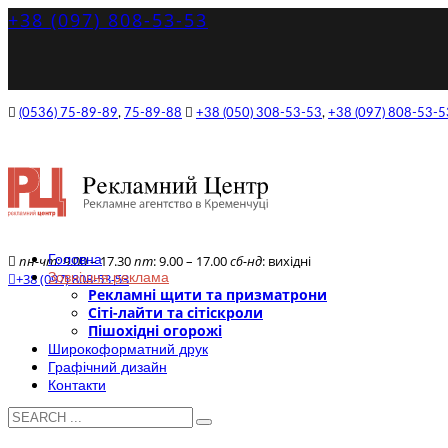
+38 (097) 808-53-53
(0536) 75-89-89
,
75-89-88
+38 (050) 308-53-53
,
+38 (097) 808-53-5
Головна
пн-чт
: 9.00 – 17.30
пт
: 9.00 – 17.00
сб-нд
: вихідні
Зовнішня реклама
+38 (097) 808-53-53
Рекламні щити та призматрони
Сіті-лайти та сітіскроли
Пішохідні огорожі
Широкоформатний друк
Графічний дизайн
Контакти