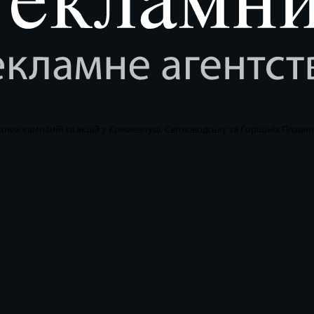
мних кампаній та акцій у Кременчуці, Світловодську та Горішніх Плавня