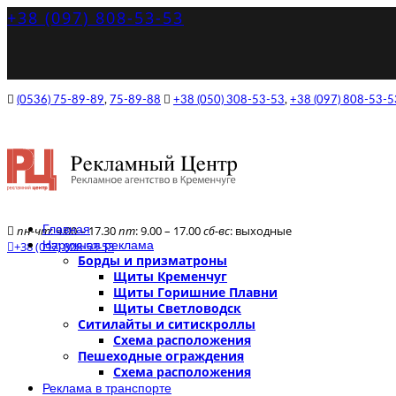
+38 (097) 808-53-53
(0536) 75-89-89
,
75-89-88
+38 (050) 308-53-53
,
+38 (097) 808-53-5
Главная
пн-чт
: 9.00 – 17.30
пт
: 9.00 – 17.00
сб-вс
: выходные
Наружная реклама
+38 (097) 808-53-53
Борды и призматроны
Щиты Кременчуг
Щиты Горишние Плавни
Щиты Светловодск
Ситилайты и ситискроллы
Схема расположения
Пешеходные ограждения
Схема расположения
Реклама в транспорте