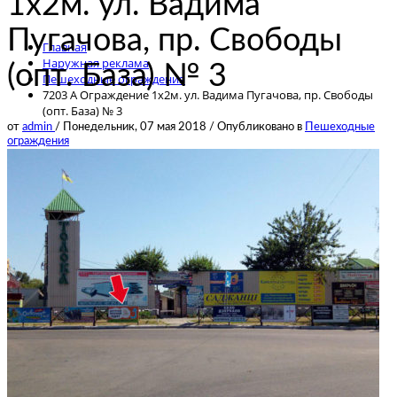
1х2м. ул. Вадима
Пугачoва, пр. Свободы
Главная
Наружная реклама
(опт. База) № 3
Пешеходные ограждения
7203 А Ограждение 1х2м. ул. Вадима Пугачoва, пр. Свободы
(опт. База) № 3
от
admin
/
Понедельник, 07 мая 2018
/
Опубликовано в
Пешеходные
ограждения