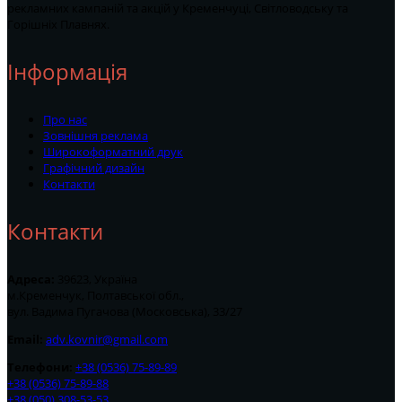
рекламних кампаній та акцій у Кременчуці, Світловодську та
Горішніх Плавнях.
Інформація
Про нас
Зовнішня реклама
Широкоформатний друк
Графічний дизайн
Контакти
Контакти
Адреса:
39623, Україна
м.Кременчук, Полтавської обл.,
вул. Вадима Пугачова (Московська), 33/27
Email:
adv.kovnir@gmail.com
Телефони:
+38 (0536) 75-89-89
+38 (0536) 75-89-88
+38 (050) 308-53-53