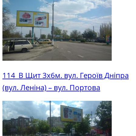
114_В Щит 3х6м. вул. Героїв Дніпра
(вул. Леніна) – вул. Портова