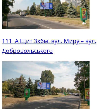
Головна
Щити Горішні Плавні
Archive from category "Щити Горішні Плавні"
111_A Щит 3х6м. вул. Миру – вул.
Добровольського