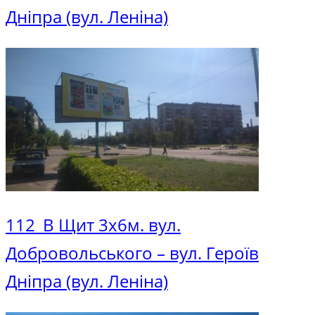
Дніпра (вул. Леніна)
112_В Щит 3х6м. вул.
Добровольського – вул. Героїв
Дніпра (вул. Леніна)