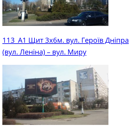
113_A1 Щит 3х6м. вул. Героїв Дніпра
(вул. Леніна) – вул. Миру