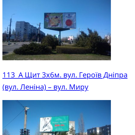
113_A Щит 3х6м. вул. Героїв Дніпра
(вул. Леніна) – вул. Миру