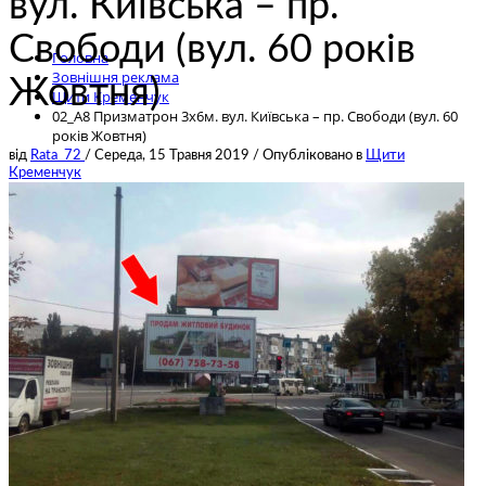
вул. Київська – пр.
Свободи (вул. 60 років
Головна
Зовнішня реклама
Жовтня)
Щити Кременчук
02_A8 Призматрон 3х6м. вул. Київська – пр. Свободи (вул. 60
років Жовтня)
від
Rata_72
/
Середа, 15 Травня 2019
/
Опубліковано в
Щити
Кременчук