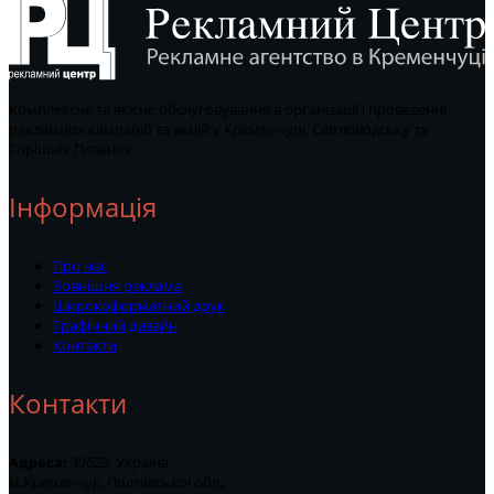
Комплексне та якісне обслуговування в організації і проведенні
рекламних кампаній та акцій у Кременчуці, Світловодську та
Горішніх Плавнях.
Інформація
Про нас
Зовнішня реклама
Широкоформатний друк
Графічний дизайн
Контакти
Контакти
Адреса:
39623, Україна
м.Кременчук, Полтавської обл.,