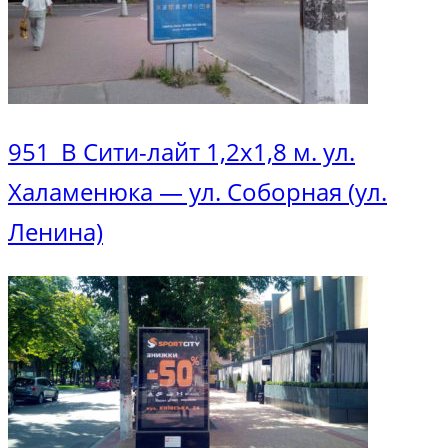
951_В Сити-лайт 1,2х1,8 м. ул.
Халаменюка — ул. Соборная (ул.
Ленина)