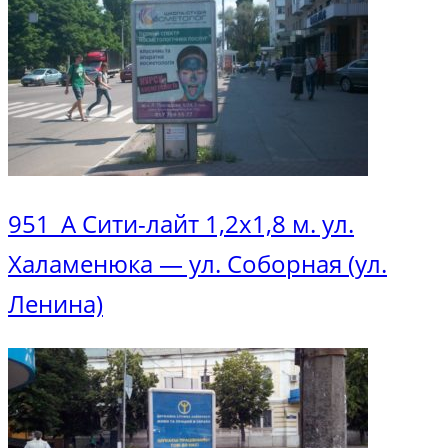
951_А Сити-лайт 1,2х1,8 м. ул.
Халаменюка — ул. Соборная (ул.
Ленина)