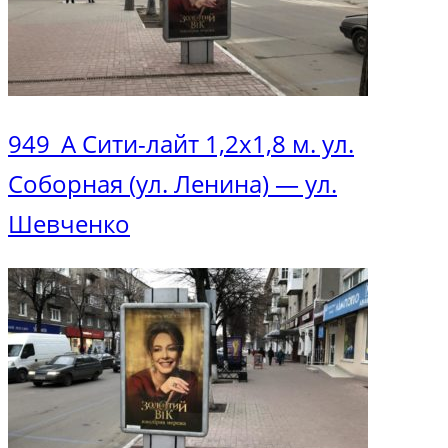
949_А Сити-лайт 1,2х1,8 м. ул.
Соборная (ул. Ленина) — ул.
Шевченко