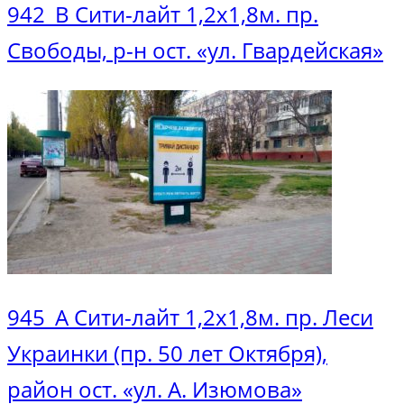
942_В Сити-лайт 1,2х1,8м. пр.
Свободы, р-н ост. «ул. Гвардейская»
945_А Сити-лайт 1,2х1,8м. пр. Леси
Украинки (пр. 50 лет Октября),
район ост. «ул. А. Изюмова»