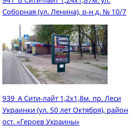
Соборная (ул. Ленина), р-н д. № 10/7
939_А Сити-лайт 1,2х1,8м. пр. Леси
Украинки (ул. 50 лет Октября), район
ост. «Героев Украины»