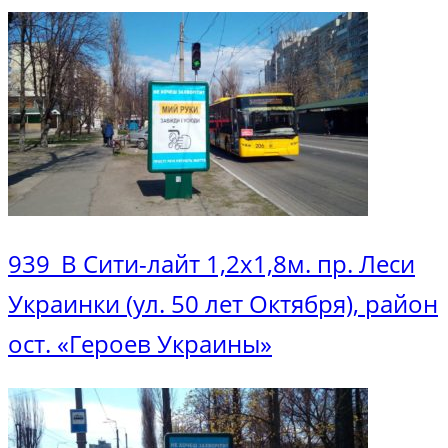
939_В Сити-лайт 1,2х1,8м. пр. Леси
Украинки (ул. 50 лет Октября), район
ост. «Героев Украины»