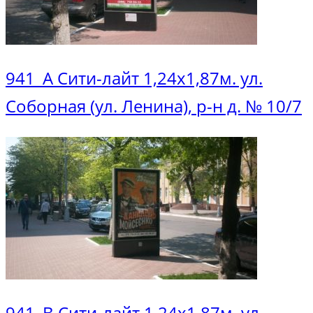
941_А Сити-лайт 1,24х1,87м. ул.
Соборная (ул. Ленина), р-н д. № 10/7
941_В Сити-лайт 1,24х1,87м. ул.