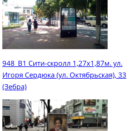
948_В1 Сити-скролл 1,27х1,87м. ул.
Игоря Сердюка (ул. Октябрьская), 33
(Зебра)