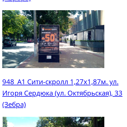
948_А1 Сити-скролл 1,27х1,87м. ул.
Игоря Сердюка (ул. Октябрьская), 33
(Зебра)