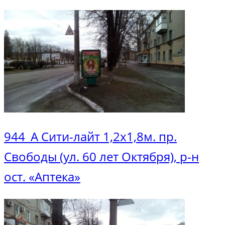
944_А Сити-лайт 1,2х1,8м. пр.
Свободы (ул. 60 лет Октября), р-н
ост. «Аптека»