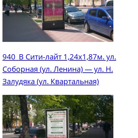
940_В Сити-лайт 1,24х1,87м. ул.
Соборная (ул. Ленина) — ул. Н.
Залудяка (ул. Квартальная)