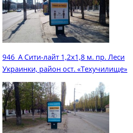
946_А Сити-лайт 1,2х1,8 м. пр. Леси
Украинки, район ост. «Техучилище»