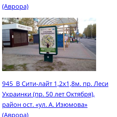
(Аврора)
945_В Сити-лайт 1,2х1,8м. пр. Леси
Украинки (пр. 50 лет Октября),
район ост. «ул. А. Изюмова»
(Аврора)