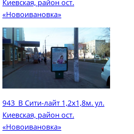
Киевская, район ост.
«Новоивановка»
943_В Сити-лайт 1,2х1,8м. ул.
Киевская, район ост.
«Новоивановка»