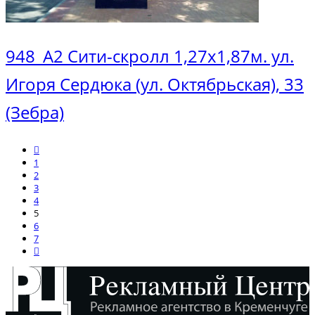
948_А2 Сити-скролл 1,27х1,87м. ул.
Игоря Сердюка (ул. Октябрьская), 33
(Зебра)
1
2
3
4
5
6
7