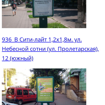
Главная
Ситилайт/ситискролл
Архив из категории "Ситилайт/ситискролл"
Страница 5
936_В Сити-лайт 1,2х1,8м. ул.
Небесной сотни (ул. Пролетарская),
12 (южный)