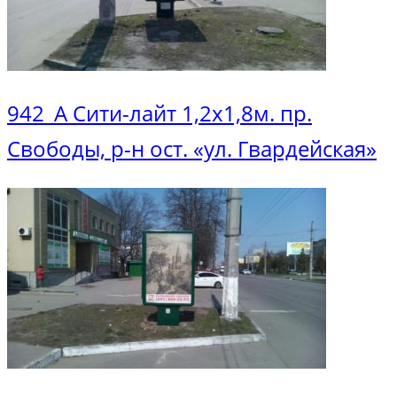
942_А Сити-лайт 1,2х1,8м. пр.
Свободы, р-н ост. «ул. Гвардейская»