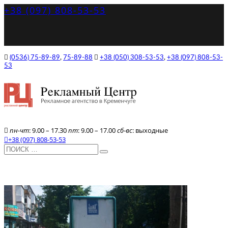
+38 (097) 808-53-53
(0536) 75-89-89
,
75-89-88
+38 (050) 308-53-53
,
+38 (097) 808-53-
53
пн-чт
: 9.00 – 17.30
пт
: 9.00 – 17.00
сб-вс
: выходные
+38 (097) 808-53-53