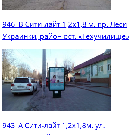
946_В Сити-лайт 1,2х1,8 м. пр. Леси
Украинки, район ост. «Техучилище»
943_А Сити-лайт 1,2х1,8м. ул.