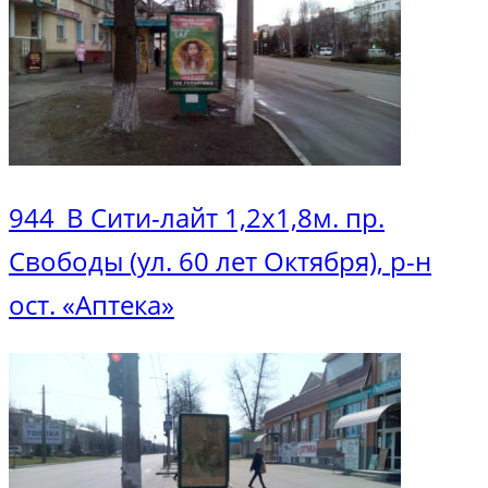
944_В Сити-лайт 1,2х1,8м. пр.
Свободы (ул. 60 лет Октября), р-н
ост. «Аптека»